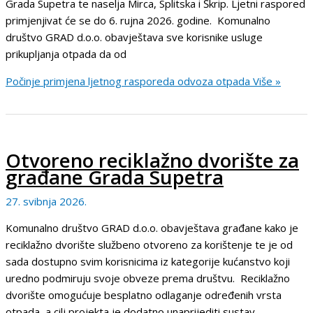
Grada Supetra te naselja Mirca, Splitska i Škrip. Ljetni raspored
primjenjivat će se do 6. rujna 2026. godine. Komunalno
društvo GRAD d.o.o. obavještava sve korisnike usluge
prikupljanja otpada da od
Počinje primjena ljetnog rasporeda odvoza otpada
Više »
Otvoreno reciklažno dvorište za
građane Grada Supetra
27. svibnja 2026.
Komunalno društvo GRAD d.o.o. obavještava građane kako je
reciklažno dvorište službeno otvoreno za korištenje te je od
sada dostupno svim korisnicima iz kategorije kućanstvo koji
uredno podmiruju svoje obveze prema društvu. Reciklažno
dvorište omogućuje besplatno odlaganje određenih vrsta
otpada, a cilj projekta je dodatno unaprijediti sustav