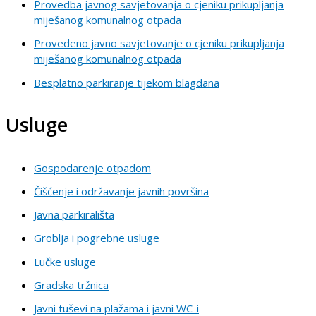
Provedba javnog savjetovanja o cjeniku prikupljanja
miješanog komunalnog otpada
Provedeno javno savjetovanje o cjeniku prikupljanja
miješanog komunalnog otpada
Besplatno parkiranje tijekom blagdana
Usluge
Gospodarenje otpadom
Čišćenje i održavanje javnih površina
Javna parkirališta
Groblja i pogrebne usluge
Lučke usluge
Gradska tržnica
Javni tuševi na plažama i javni WC-i