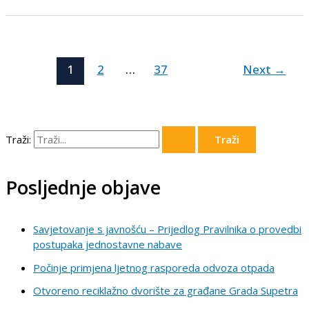
1
2
…
37
Next
→
Traži:
Posljednje objave
Savjetovanje s javnošću – Prijedlog Pravilnika o provedbi
postupaka jednostavne nabave
Počinje primjena ljetnog rasporeda odvoza otpada
Otvoreno reciklažno dvorište za građane Grada Supetra