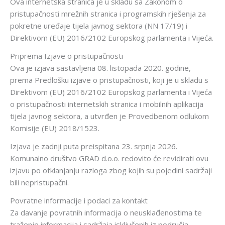
Ova internetska stranica je u skladu sa Zakonom o
pristupačnosti mrežnih stranica i programskih rješenja za
pokretne uređaje tijela javnog sektora (NN 17/19) i
Direktivom (EU) 2016/2102 Europskog parlamenta i Vijeća.
Priprema Izjave o pristupačnosti
Ova je izjava sastavljena 08. listopada 2020. godine,
prema Predlošku izjave o pristupačnosti, koji je u skladu s
Direktivom (EU) 2016/2102 Europskog parlamenta i Vijeća
o pristupačnosti internetskih stranica i mobilnih aplikacija
tijela javnog sektora, a utvrđen je Provedbenom odlukom
Komisije (EU) 2018/1523.
Izjava je zadnji puta preispitana 23. srpnja 2026.
Komunalno društvo GRAD d.o.o. redovito će revidirati ovu
izjavu po otklanjanju razloga zbog kojih su pojedini sadržaji
bili nepristupačni.
Povratne informacije i podaci za kontakt
Za davanje povratnih informacija o neusklađenostima te
traženje informacija i sadržaja isključenih iz područja