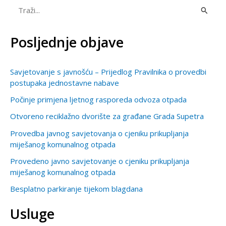
T
r
Posljednje objave
a
ž
Savjetovanje s javnošću – Prijedlog Pravilnika o provedbi
i
postupaka jednostavne nabave
:
Počinje primjena ljetnog rasporeda odvoza otpada
Otvoreno reciklažno dvorište za građane Grada Supetra
Provedba javnog savjetovanja o cjeniku prikupljanja
miješanog komunalnog otpada
Provedeno javno savjetovanje o cjeniku prikupljanja
miješanog komunalnog otpada
Besplatno parkiranje tijekom blagdana
Usluge