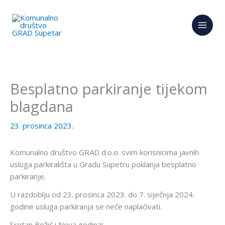
Skip
to
content
Besplatno parkiranje tijekom
blagdana
23. prosinca 2023.
Komunalno društvo GRAD d.o.o. svim korisnicima javnih
usluga parkirališta u Gradu Supetru poklanja besplatno
parkiranje.
U razdoblju od 23. prosinca 2023. do 7. siječnja 2024.
godine usluga parkiranja se neće naplaćivati.
Sretan Božić i Nova godina!