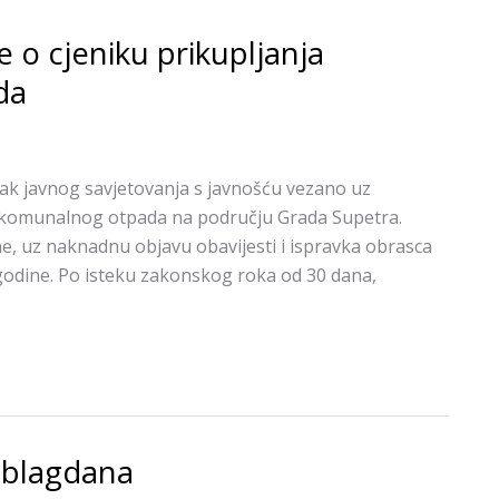
 o cjeniku prikupljanja
da
ak javnog savjetovanja s javnošću vezano uz
g komunalnog otpada na području Grada Supetra.
ne, uz naknadnu objavu obavijesti i ispravka obrasca
 godine. Po isteku zakonskog roka od 30 dana,
 blagdana