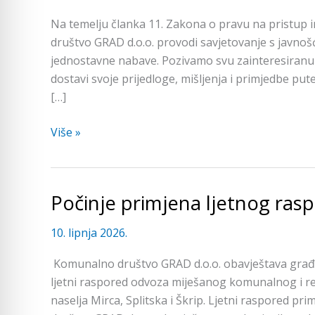
Prijedlog
Na temelju članka 11. Zakona o pravu na pristup 
Pravilnika
društvo GRAD d.o.o. provodi savjetovanje s javnoš
o
jednostavne nabave. Pozivamo svu zainteresiranu 
provedbi
dostavi svoje prijedloge, mišljenja i primjedbe p
postupaka
[…]
jednostavne
nabave
Više »
Počinje primjena ljetnog ra
Počinje
primjena
10. lipnja 2026.
ljetnog
rasporeda
Komunalno društvo GRAD d.o.o. obavještava građa
odvoza
ljetni raspored odvoza miješanog komunalnog i re
otpada
naselja Mirca, Splitska i Škrip. Ljetni raspored pr