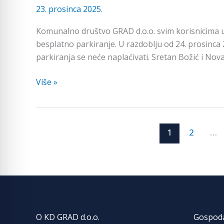
23. prosinca 2025.
tijekom
blagdana
Komunalno društvo GRAD d.o.o. svim korisnicima u
besplatno parkiranje. U razdoblju od 24. prosinca 
parkiranja se neće naplaćivati. Sretan Božić i Nov
Više »
1
2
…
O KD GRAD d.o.o.
Gospod