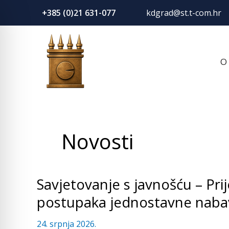
Skip
+385 (0)21 631-077
kdgrad@st.t-com.hr
to
content
O
Novosti
Savjetovanje s javnošću – Pri
Savjetovanje
s
postupaka jednostavne naba
javnošću
–
24. srpnja 2026.