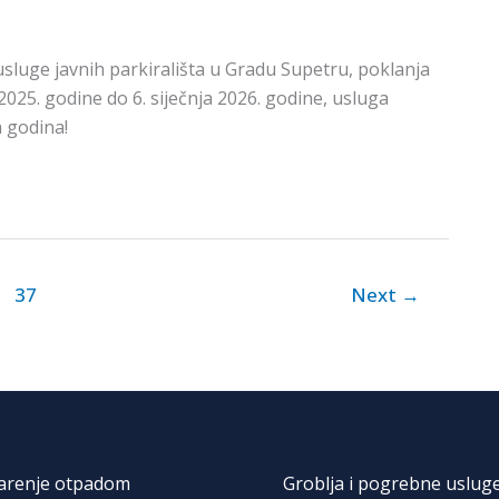
sluge javnih parkirališta u Gradu Supetru, poklanja
2025. godine do 6. siječnja 2026. godine, usluga
a godina!
37
Next
→
arenje otpadom
Groblja i pogrebne uslug