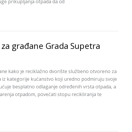
uge prikupljanja otpada da od
e za građane Grada Supetra
ne kako je reciklažno dvorište službeno otvoreno za
a iz kategorije kućanstvo koji uredno podmiruju svoje
ćuje besplatno odlaganje određenih vrsta otpada, a
darenja otpadom, povećati stopu recikliranja te