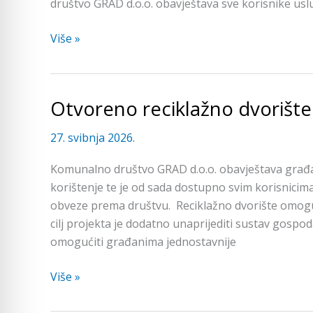
društvo GRAD d.o.o. obavještava sve korisnike usl
Više »
Otvoreno reciklažno dvorišt
Otvoreno
reciklažno
27. svibnja 2026.
dvorište
za
Komunalno društvo GRAD d.o.o. obavještava građa
građane
korištenje te je od sada dostupno svim korisnicim
Grada
obveze prema društvu. Reciklažno dvorište omogu
Supetra
cilj projekta je dodatno unaprijediti sustav gospo
omogućiti građanima jednostavnije
Više »