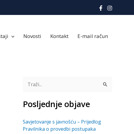
taji
Novosti
Kontakt
E-mail račun
T
r
Posljednje objave
a
ž
Savjetovanje s javnošću – Prijedlog
i
Pravilnika o provedbi postupaka
: