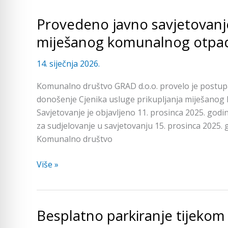
Provedeno javno savjetovanje
Provedeno
javno
miješanog komunalnog otpa
savjetovanje
o
14. siječnja 2026.
cjeniku
Komunalno društvo GRAD d.o.o. provelo je postup
prikupljanja
donošenje Cjenika usluge prikupljanja miješano
miješanog
Savjetovanje je objavljeno 11. prosinca 2025. godi
komunalnog
za sudjelovanje u savjetovanju 15. prosinca 2025.
otpada
Komunalno društvo
Više »
Besplatno parkiranje tijekom
Besplatno
parkiranje