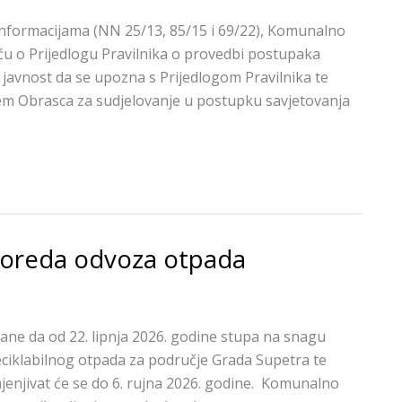
informacijama (NN 25/13, 85/15 i 69/22), Komunalno
ću o Prijedlogu Pravilnika o provedbi postupaka
javnost da se upozna s Prijedlogom Pravilnika te
utem Obrasca za sudjelovanje u postupku savjetovanja
sporeda odvoza otpada
ne da od 22. lipnja 2026. godine stupa na snagu
ciklabilnog otpada za područje Grada Supetra te
imjenjivat će se do 6. rujna 2026. godine. Komunalno